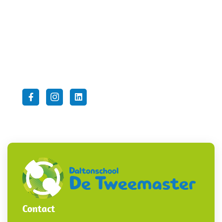
2162 CP Lisse
Telefoon:
0252-412955
E-mail:
info@tweemasterlisse.nl
Volg ons op
Contact