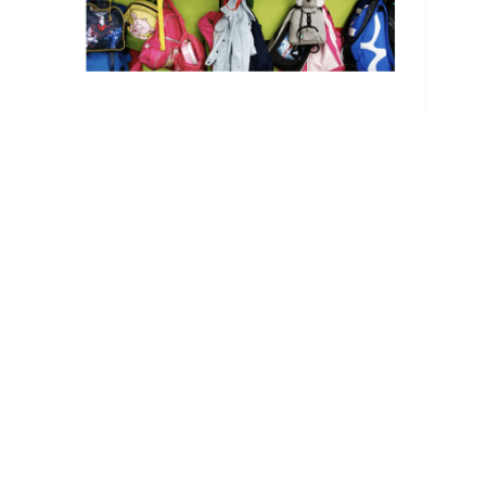
Contact
Daltonschool
De Tweemaster
Nassaupark 80
2161 KL Lisse
Telefoon:
0252-410304
Gerard Doustraat 50