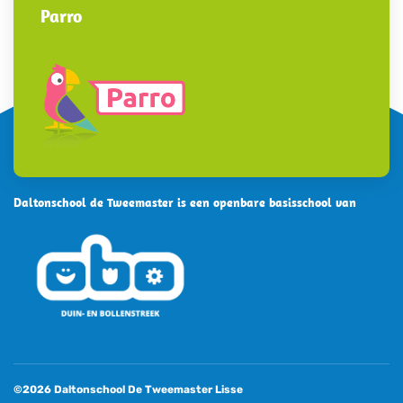
Parro
Daltonschool de Tweemaster is een openbare basisschool van
©2026 Daltonschool De Tweemaster Lisse