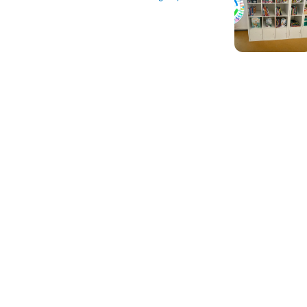
Cont
Dalto
Nassau
2161 KL
Telefo
Gerard
2162 C
Telefo