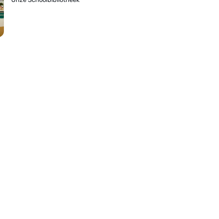
act
nschool
De Tweemaster
park 80
 Lisse
on:
0252-410304
 Doustraat 50
P Lisse
on:
0252-412955