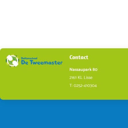
Contact
Nassaupark 80
2161 KL Lisse
T:
0252-410304