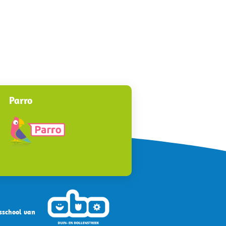
Parro
sschool van