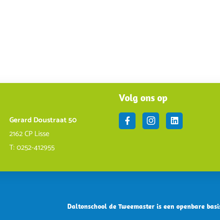
Volg ons op
Gerard Doustraat 50
2162 CP Lisse
T:
0252-412955
Daltonschool de Tweemaster is een openbare basi