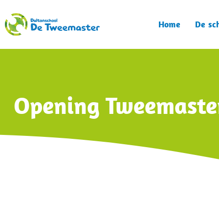
Home
De sc
Opening Tweemaster