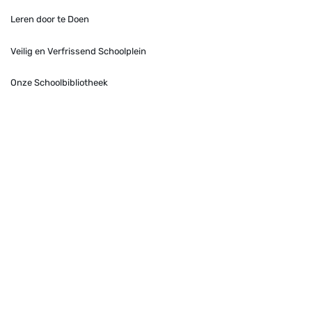
Leren door te Doen
Veilig en Verfrissend Schoolplein
Onze Schoolbibliotheek
Contact
Daltonschool
De Tweemaster
Nassaupark 80
2161 KL Lisse
Telefoon:
0252-410304
Gerard Doustraat 50
2162 CP Lisse