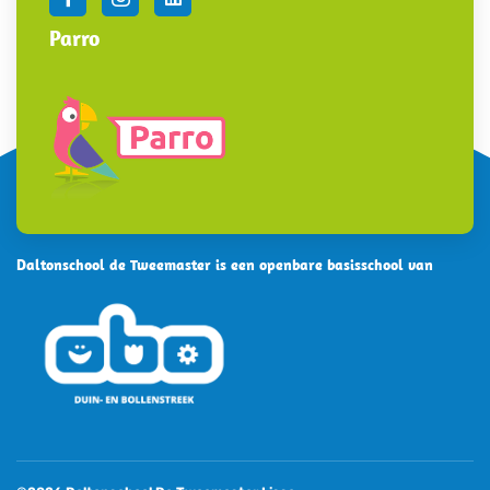
Parro
Daltonschool de Tweemaster is een openbare basisschool van