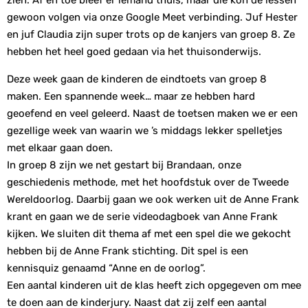
zien. Af en toe bleef er iemand thuis, maar die kon de lessen
gewoon volgen via onze Google Meet verbinding. Juf Hester
en juf Claudia zijn super trots op de kanjers van groep 8. Ze
hebben het heel goed gedaan via het thuisonderwijs.
Deze week gaan de kinderen de eindtoets van groep 8
maken. Een spannende week… maar ze hebben hard
geoefend en veel geleerd. Naast de toetsen maken we er een
gezellige week van waarin we ’s middags lekker spelletjes
met elkaar gaan doen.
In groep 8 zijn we net gestart bij Brandaan, onze
geschiedenis methode, met het hoofdstuk over de Tweede
Wereldoorlog. Daarbij gaan we ook werken uit de Anne Frank
krant en gaan we de serie videodagboek van Anne Frank
kijken. We sluiten dit thema af met een spel die we gekocht
hebben bij de Anne Frank stichting. Dit spel is een
kennisquiz genaamd “Anne en de oorlog”.
Een aantal kinderen uit de klas heeft zich opgegeven om mee
te doen aan de kinderjury. Naast dat zij zelf een aantal