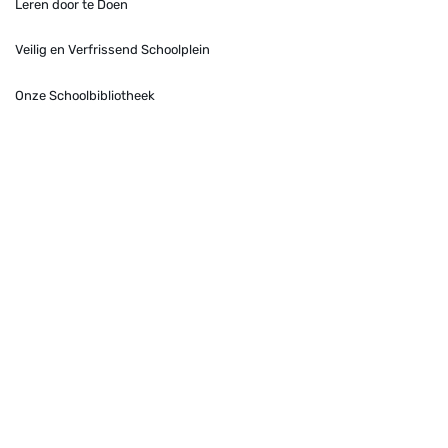
Leren door te Doen
Veilig en Verfrissend Schoolplein
Onze Schoolbibliotheek
Contact
Daltonschool
De Tweemaster
Nassaupark 80
2161 KL Lisse
Telefoon:
0252-410304
Gerard Doustraat 50
2162 CP Lisse
Telefoon:
0252-412955