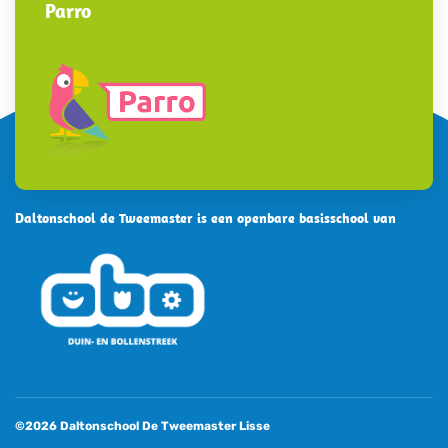
Parro
Daltonschool de Tweemaster is een openbare basisschool van
©2026 Daltonschool De Tweemaster Lisse