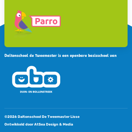
Daltonschool de Tweemaster is een openbare basisschool van
©2026 Daltonschool De Tweemaster Lisse
Ontwikkeld door
AtSea Design & Medi
a