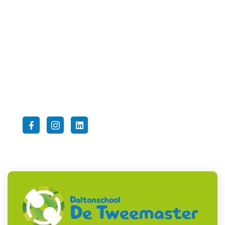
Gerard Doustraat 50
2162 CP Lisse
Telefoon:
0252-412955
E-mail:
info@tweemasterlisse.nl
Volg ons op